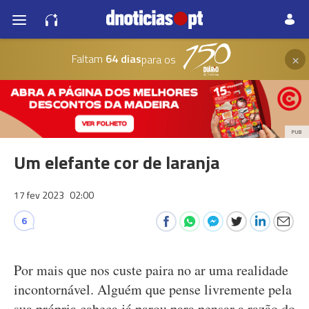
×
Faltam
64 dias
para os
PUB
Um elefante cor de laranja
17 fev 2023
02:00
6
Por mais que nos custe paira no ar uma realidade
incontornável. Alguém que pense livremente pela
sua própria cabeça já parou para pensar a razão do