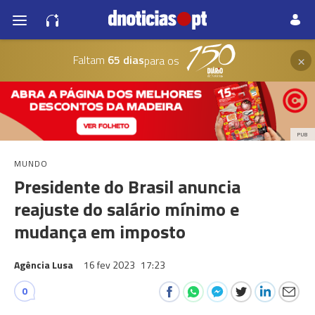
×
Faltam
65 dias
para os
PUB
MUNDO
Presidente do Brasil anuncia
reajuste do salário mínimo e
mudança em imposto
Agência Lusa
16 fev 2023
17:23
0