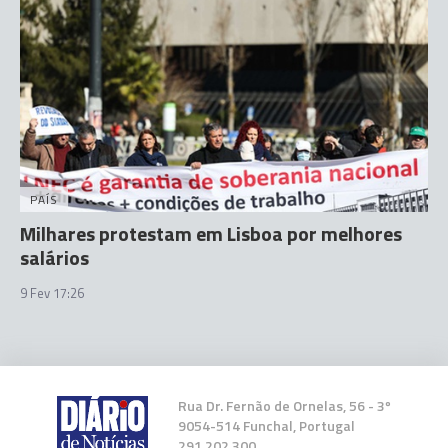
PAÍS
Milhares protestam em Lisboa por melhores
salários
9 Fev 17:26
Rua Dr. Fernão de Ornelas, 56 - 3º
9054-514 Funchal, Portugal
291 202 300