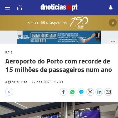
×
Faltam
63 dias
para os
PUB
PAÍS
Aeroporto do Porto com recorde de
15 milhões de passageiros num ano
Agência Lusa
27 dez 2023
15:03
0