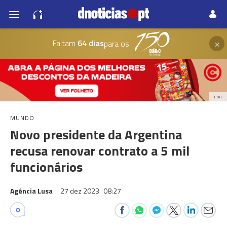
×
Faltam
64 dias
para os
PUB
MUNDO
Novo presidente da Argentina
recusa renovar contrato a 5 mil
funcionários
Agência Lusa
27 dez 2023
08:27
0