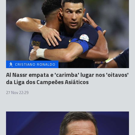
CRISTIANO RONALDO
Al Nassr empata e 'carimba' lugar nos 'oitavos'
da Liga dos Campeões Asiáticos
27 Nov 22:29