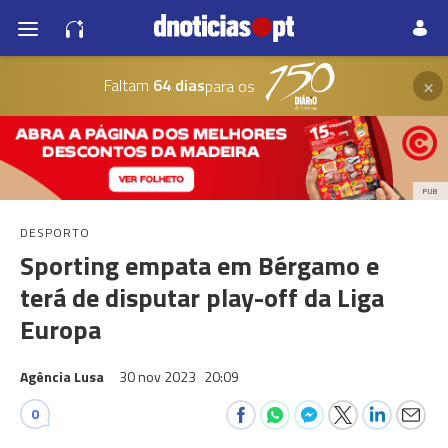
×
Faltam
64 dias
para os
PUB
DESPORTO
Sporting empata em Bérgamo e
terá de disputar play-off da Liga
Europa
Agência Lusa
30 nov 2023
20:09
0