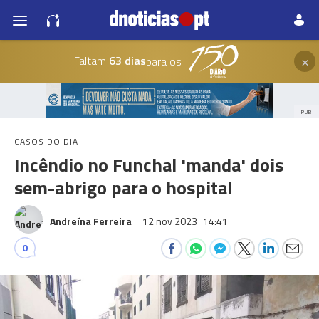
×
Faltam
63 dias
para os
PUB
CASOS DO DIA
Incêndio no Funchal 'manda' dois
sem-abrigo para o hospital
Andreína Ferreira
12 nov 2023
14:41
0