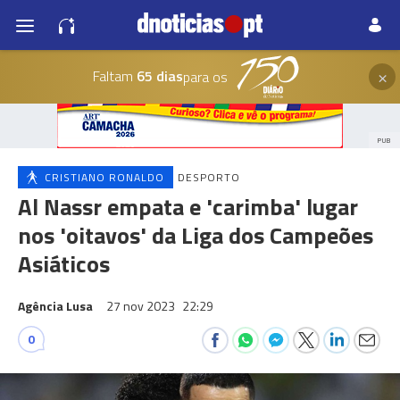
×
Faltam
65 dias
para os
PUB
CRISTIANO RONALDO
DESPORTO
Al Nassr empata e 'carimba' lugar
nos 'oitavos' da Liga dos Campeões
Asiáticos
Agência Lusa
27 nov 2023
22:29
0