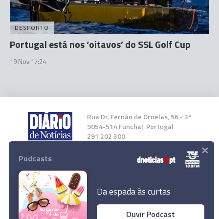
DESPORTO
Portugal está nos ‘oitavos’ do SSL Golf Cup
19 Nov 17:24
Rua Dr. Fernão de Ornelas, 56 - 3º
9054-514 Funchal, Portugal
291 202 300
×
Podcasts
Instale a nossa App
Da espada às curtas
Ouvir Podcast