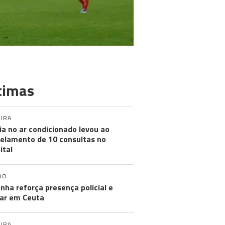
timas
IRA
ia no ar condicionado levou ao
elamento de 10 consultas no
ital
DO
nha reforça presença policial e
tar em Ceuta
IRA