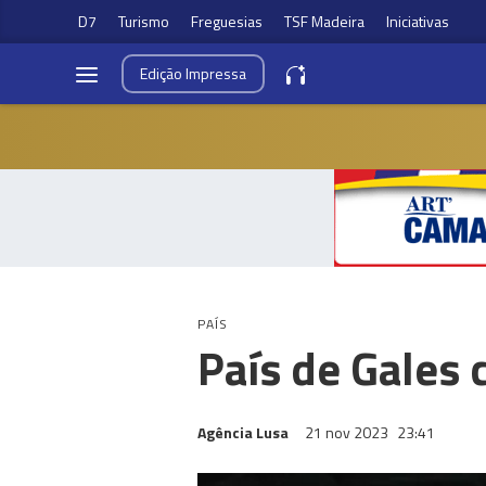
D7
Turismo
Freguesias
TSF Madeira
Iniciativas
Edição
Impressa
PAÍS
País de Gales 
Agência Lusa
21 nov 2023
23:41