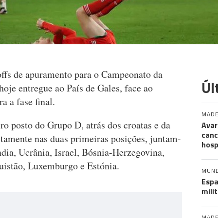
offs de apuramento para o Campeonato da
Úl
hoje entregue ao País de Gales, face ao
a a fase final.
MADE
iro posto do Grupo D, atrás dos croatas e da
Avar
canc
etamente nas duas primeiras posições, juntam-
hosp
ndia, Ucrânia, Israel, Bósnia-Herzegovina,
quistão, Luxemburgo e Estónia.
MUN
Espa
mili
MADE