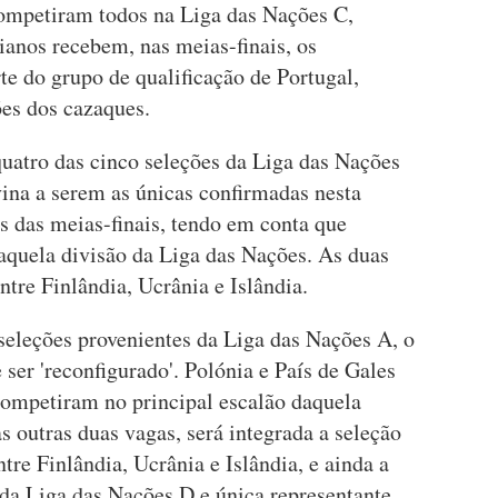
competiram todos na Liga das Nações C,
ianos recebem, nas meias-finais, os
e do grupo de qualificação de Portugal,
ões dos cazaques.
quatro das cinco seleções da Liga das Nações
ina a serem as únicas confirmadas nesta
ãs das meias-finais, tendo em conta que
aquela divisão da Liga das Nações. As duas
ntre Finlândia, Ucrânia e Islândia.
seleções provenientes da Liga das Nações A, o
 ser 'reconfigurado'. Polónia e País de Gales
 competiram no principal escalão daquela
s outras duas vagas, será integrada a seleção
ntre Finlândia, Ucrânia e Islândia, e ainda a
da Liga das Nações D e única representante