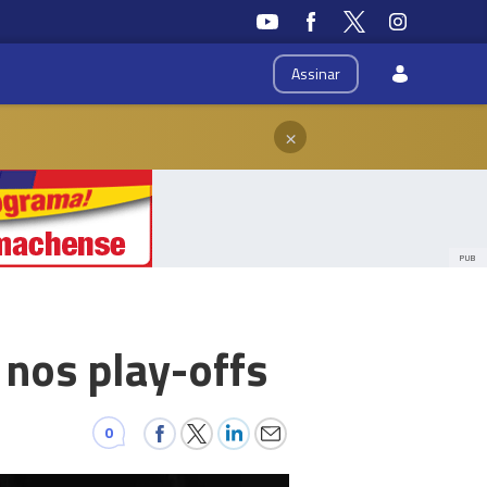
Assinar
×
PUB
 nos play-offs
0