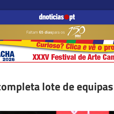
Faltam
65 dias
para os
completa lote de equipas