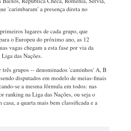
ses Baixos, República Checa, Roménia, Sérvia,
que 'carimbaram' a presença direta no
 primeiros lugares de cada grupo, que
para o Europeu do próximo ano, as 12
imas vagas chegam a esta fase por via da
a Liga das Nações.
r três grupos -- denominados 'caminhos' A, B
, sendo disputados em modelo de meias-finais
licando-se a mesma fórmula em todos: nas
or ranking na Liga das Nações, ou seja o
m casa, a quarta mais bem classificada e a