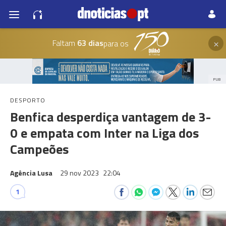
×
Faltam
63 dias
para os
PUB
DESPORTO
Benfica desperdiça vantagem de 3-
0 e empata com Inter na Liga dos
Campeões
Agência Lusa
29 nov 2023
22:04
1