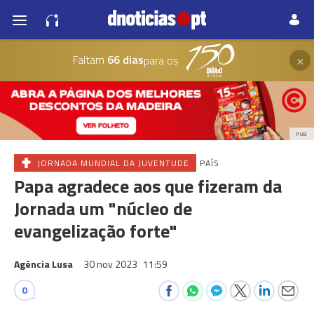
×
Faltam
66 dias
para os
PUB
JORNADA MUNDIAL DA JUVENTUDE
PAÍS
Papa agradece aos que fizeram da
Jornada um "núcleo de
evangelização forte"
Agência Lusa
30 nov 2023
11:59
0