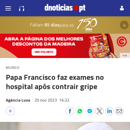
×
Faltam
65 dias
para os
PUB
MUNDO
Papa Francisco faz exames no
hospital após contrair gripe
Agência Lusa
25 nov 2023
16:32
0