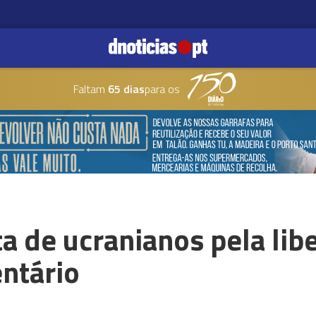
Faltam
65 dias
para os
ta de ucranianos pela li
ntário