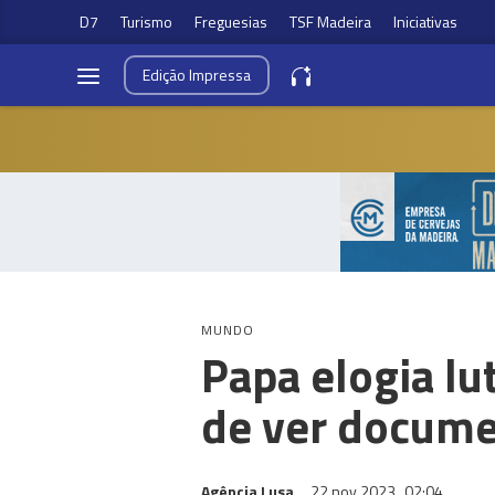
D7
Turismo
Freguesias
TSF Madeira
Iniciativas
Edição
Impressa
MUNDO
Papa elogia lu
de ver docume
Agência Lusa
22 nov 2023
02:04