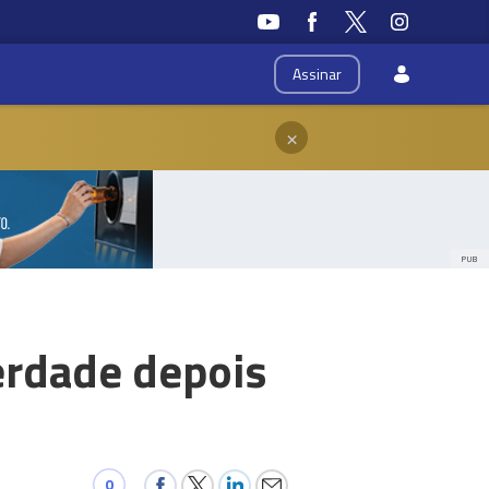
Assinar
×
PUB
berdade depois
0