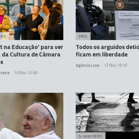
DOS
PAÍS
rt na Educação' para ver
Todos os arguidos deti
 da Cultura de Câmara
ficam em liberdade
os
Agência Lusa
13 Nov 16:10
reira
15 Nov 12:38
5 SENTIDOS