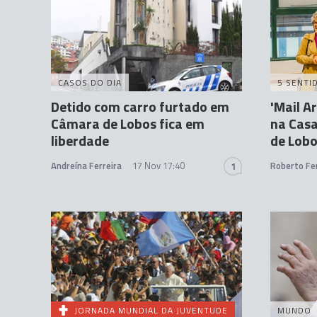
CASOS DO DIA
5 SENTI
Detido com carro furtado em
'Mail A
Câmara de Lobos fica em
na Casa
liberdade
de Lob
Andreína Ferreira
17 Nov 17:40
Roberto Fer
1
JORNADA MUNDIAL DA JUVENTUDE
MUNDO