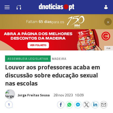
×
Faltam
65 dias
para os
PUB
ASSEMBLEIA LEGISLATIVA
MADEIRA
Louvor aos professores acaba em
discussão sobre educação sexual
nas escolas
Jorge Freitas Sousa
28 nov 2023
10:09
1