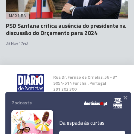
MADEIRA
PSD Santana critica ausência do presidente na
discussão do Orçamento para 2024
23 Nov 17:42
Rua Dr. Fernão de Ornelas, 56 - 3º
9054-514 Funchal, Portugal
291 202 300
×
Podcasts
Instale a nossa App
Da espada às curtas