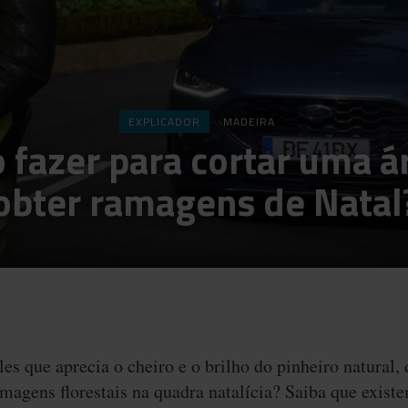
EXPLICADOR
MADEIRA
fazer para cortar uma á
obter ramagens de Natal
es que aprecia o cheiro e o brilho do pinheiro natural,
amagens florestais na quadra natalícia? Saiba que exist