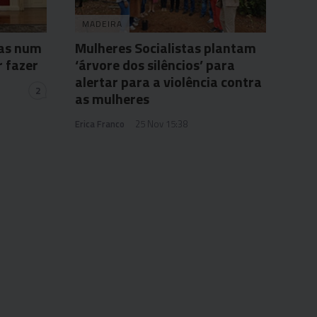
MADEIRA
das num
Mulheres Socialistas plantam
r fazer
‘árvore dos silêncios’ para
alertar para a violência contra
2
as mulheres
Erica Franco
25 Nov 15:38