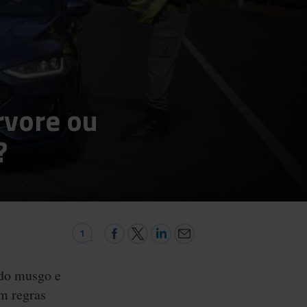
rvore ou
?
1
 do musgo e
em regras