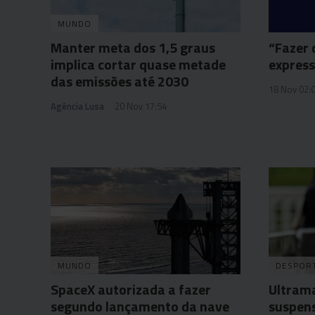
MUNDO
Manter meta dos 1,5 graus
“Fazer 
implica cortar quase metade
expres
das emissões até 2030
18 Nov 02:
Agência Lusa
20 Nov 17:54
MUNDO
DESPOR
SpaceX autorizada a fazer
Ultrama
segundo lançamento da nave
suspens