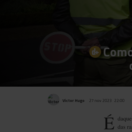
Como 
Victor Hugo
27 nov 2023
22:00
É
daquel
das r