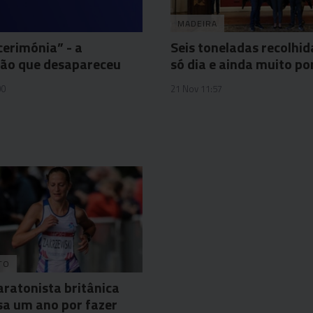
MADEIRA
cerimónia” - a
Seis toneladas recolhi
são que desapareceu
só dia e ainda muito po
00
21 Nov 11:57
TO
ratonista britânica
a um ano por fazer