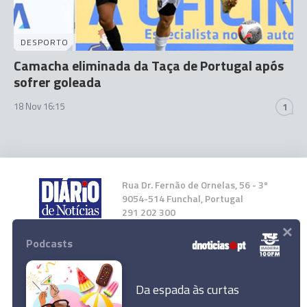
DESPORTO
Camacha eliminada da Taça de Portugal após
sofrer goleada
18 Nov 16:15
1
Rua Dr. Fernão de Ornelas, 56 - 3º
9054-514 Funchal, Portugal
291 202 300
×
Podcasts
Instale a nossa App
Da espada às curtas