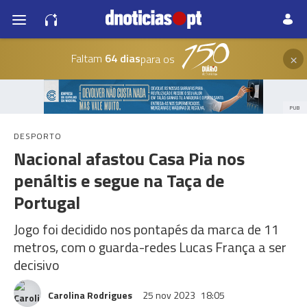
×
Faltam
64 dias
para os
PUB
DESPORTO
Nacional afastou Casa Pia nos
penáltis e segue na Taça de
Portugal
Jogo foi decidido nos pontapés da marca de 11
metros, com o guarda-redes Lucas França a ser
decisivo
Carolina Rodrigues
25 nov 2023
18:05