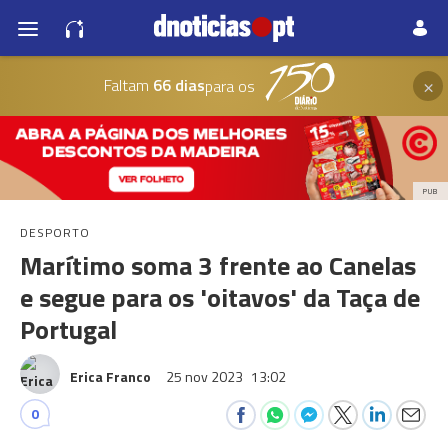
×
Faltam
66 dias
para os
PUB
DESPORTO
Marítimo soma 3 frente ao Canelas
e segue para os 'oitavos' da Taça de
Portugal
Erica Franco
25 nov 2023
13:02
0