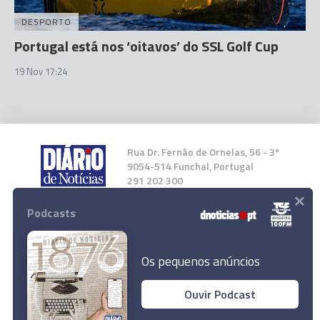
DESPORTO
Portugal está nos ‘oitavos’ do SSL Golf Cup
19 Nov 17:24
Rua Dr. Fernão de Ornelas, 56 - 3º
9054-514 Funchal, Portugal
291 202 300
×
Podcasts
Instale a nossa App
Os pequenos anúncios
Ouvir Podcast
© 2023 Empresa Diário de Notícias, Lda.