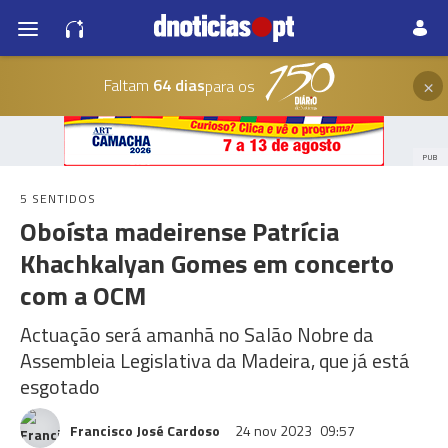
×
Faltam
64 dias
para os
PUB
5 SENTIDOS
Oboísta madeirense Patrícia
Khachkalyan Gomes em concerto
com a OCM
Actuação será amanhã no Salão Nobre da
Assembleia Legislativa da Madeira, que já está
esgotado
Francisco José Cardoso
24 nov 2023
09:57