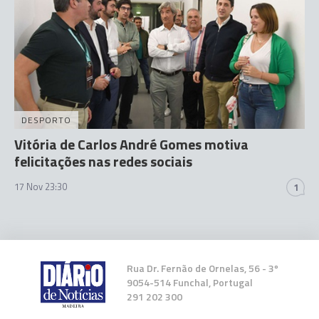
DESPORTO
Vitória de Carlos André Gomes motiva
felicitações nas redes sociais
17 Nov 23:30
1
Rua Dr. Fernão de Ornelas, 56 - 3º
9054-514 Funchal, Portugal
291 202 300