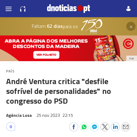
×
Faltam
62 dias
para os
PUB
PAÍS
André Ventura critica "desfile
sofrível de personalidades" no
congresso do PSD
Agência Lusa
25 nov 2023
22:15
0