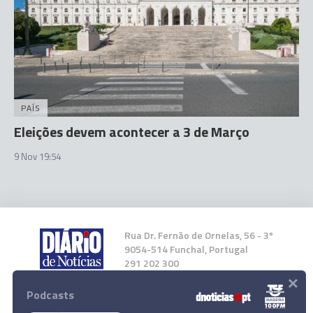
PAÍS
Eleições devem acontecer a 3 de Março
9 Nov 19:54
Rua Dr. Fernão de Ornelas, 56 - 3º
9054-514 Funchal, Portugal
291 202 300
×
Podcasts
Instale a nossa App