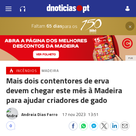
×
Faltam
65 dias
para os
PUB
INCÊNDIOS
MADEIRA
Mais dois contentores de erva
devem chegar este mês à Madeira
para ajudar criadores de gado
Andreia Dias Ferro
17 nov 2023
13:51
0