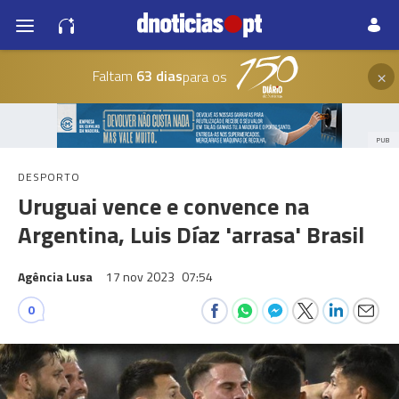
×
Faltam
63 dias
para os
PUB
DESPORTO
Uruguai vence e convence na
Argentina, Luis Díaz 'arrasa' Brasil
Agência Lusa
17 nov 2023
07:54
0