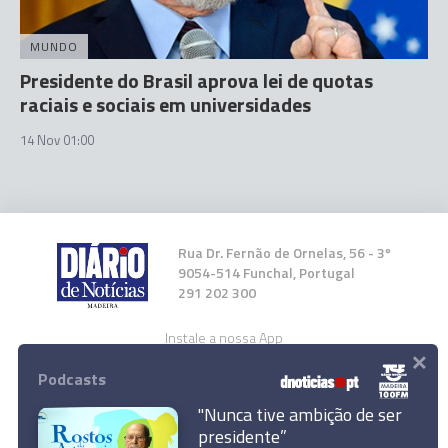
MUNDO
Presidente do Brasil aprova lei de quotas
raciais e sociais em universidades
14 Nov 01:00
Rua Dr. Fernão de Ornelas, 56 - 3º
9054-514 Funchal, Portugal
291 202 300
Instale a nossa App
×
Podcasts
"Nunca tive ambição de ser
presidente”