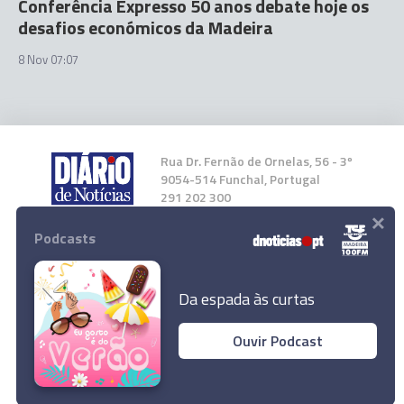
Conferência Expresso 50 anos debate hoje os
desafios económicos da Madeira
8 Nov 07:07
Rua Dr. Fernão de Ornelas, 56 - 3º
9054-514 Funchal, Portugal
291 202 300
×
Podcasts
Instale a nossa App
Da espada às curtas
Ouvir Podcast
© 2023 Empresa Diário de Notícias, Lda.
Todos os direitos reservados.