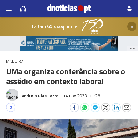
×
Faltam
65 dias
para os
PUB
MADEIRA
UMa organiza conferência sobre o
assédio em contexto laboral
Andreia Dias Ferro
14 nov 2023
11:28
0