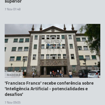
superior
7 Nov 07:48
MADEIRA
'Francisco Franco' recebe conferência sobre
'Inteligência Artificial - potencialidades e
desafios'
7 Nov 09:05