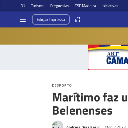
D7
Turismo
Freguesias
TSF Madeira
Iniciativas
Edição
Impressa
DESPORTO
Marítimo faz 
Belenenses
Andreia Dias Ferro
08 out 2023