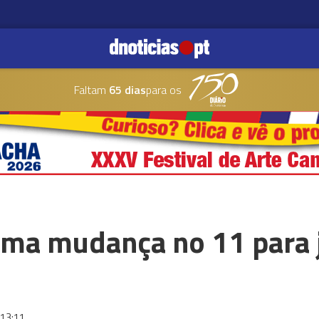
Faltam
65 dias
para os
uma mudança no 11 para 
13:11