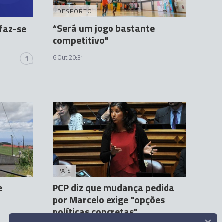
DESPORTO
“Será um jogo bastante
faz-se
competitivo"
6 Out 20:31
1
PAÍS
e
PCP diz que mudança pedida
por Marcelo exige "opções
políticas concretas"
×