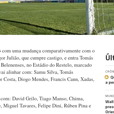
po com uma mudança comparativamente com o
Úl
Igor Julião, que cumpre castigo, e entra Tomás
Belenenses, no Estádio do Restelo, marcado
 vai alinhar com: Samu Silva, Tomás
CRÓN
Q
r Costa, Diogo Mendes, Francis Cann, Xadas,
a pe
MUN
 com: David Grilo, Tiago Manso, Chima,
Wall
e, Miguel Tavares, Felipe Dini, Rúben Pina e
preo
Orie