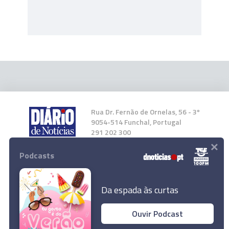
Rua Dr. Fernão de Ornelas, 56 - 3º
9054-514 Funchal, Portugal
291 202 300
×
Podcasts
Instale a nossa App
Da espada às curtas
Ouvir Podcast
© 2023 Empresa Diário de Notícias, Lda.