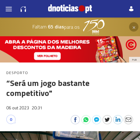
×
Faltam
65 dias
para os
PUB
DESPORTO
“Será um jogo bastante
competitivo"
06 out 2023
20:31
0