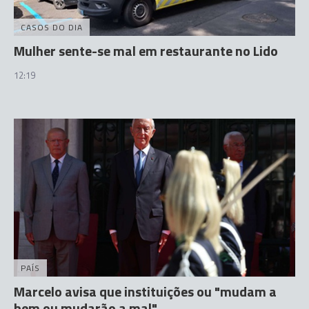
CASOS DO DIA
Mulher sente-se mal em restaurante no Lido
12:19
PAÍS
Marcelo avisa que instituições ou "mudam a
bem ou mudarão a mal"