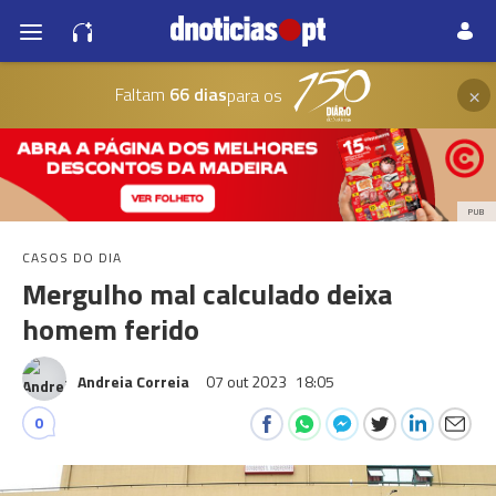
×
Faltam
66 dias
para os
PUB
CASOS DO DIA
Mergulho mal calculado deixa
homem ferido
Andreia Correia
07 out 2023
18:05
0