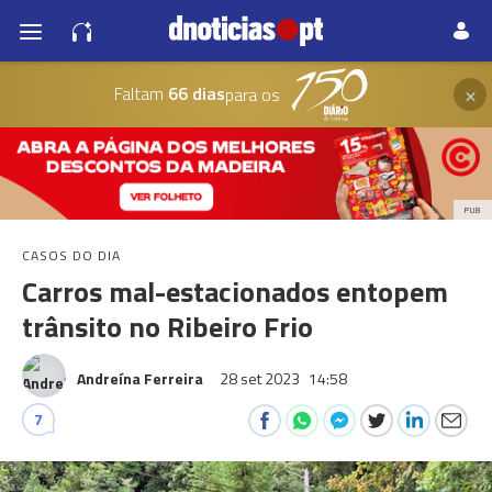
×
Faltam
66 dias
para os
PUB
CASOS DO DIA
Carros mal-estacionados entopem
trânsito no Ribeiro Frio
Andreína Ferreira
28 set 2023
14:58
7