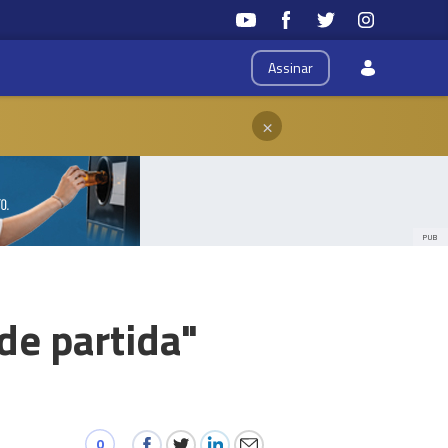
Assinar
×
PUB
de partida"
0