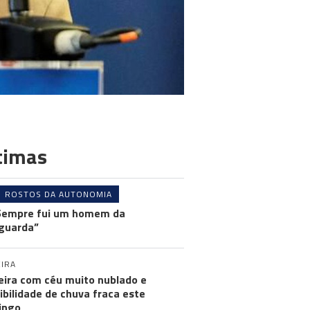
timas
ROSTOS DA AUTONOMIA
Sempre fui um homem da
guarda”
IRA
ira com céu muito nublado e
ibilidade de chuva fraca este
ingo