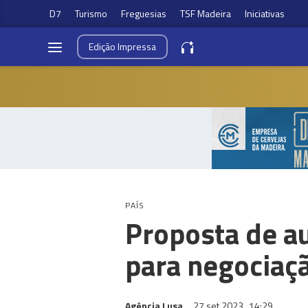
D7
Turismo
Freguesias
TSF Madeira
Iniciativas
Edição
Impressa
PAÍS
Proposta de au
para negociaç
Agência Lusa
27 set 2023
14:29