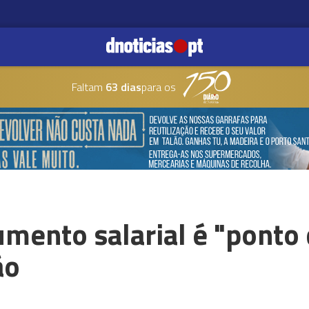
Faltam
63 dias
para os
mento salarial é "ponto 
ão