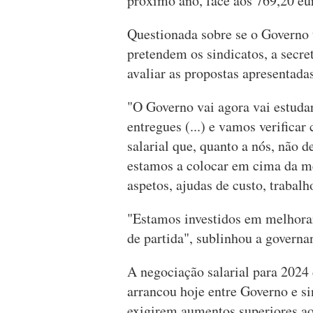
próximo ano, face aos 769,20 eur
Questionada sobre se o Governo
pretendem os sindicatos, a secre
avaliar as propostas apresentadas
"O Governo vai agora vai estudar
entregues (...) e vamos verific
salarial que, quanto a nós, não d
estamos a colocar em cima da me
aspetos, ajudas de custo, trabal
"Estamos investidos em melhorar
de partida", sublinhou a governa
A negociação salarial para 2024
arrancou hoje entre Governo e si
exigirem aumentos superiores ao