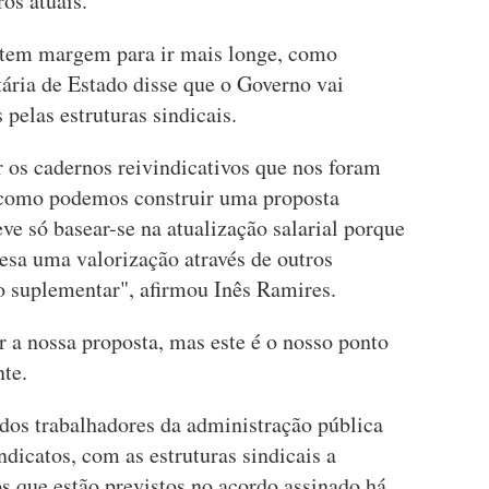
os atuais.
 tem margem para ir mais longe, como
tária de Estado disse que o Governo vai
 pelas estruturas sindicais.
 os cadernos reivindicativos que nos foram
ar como podemos construir uma proposta
eve só basear-se na atualização salarial porque
sa uma valorização através de outros
ho suplementar", afirmou Inês Ramires.
 a nossa proposta, mas este é o nosso ponto
nte.
 dos trabalhadores da administração pública
ndicatos, com as estruturas sindicais a
s que estão previstos no acordo assinado há