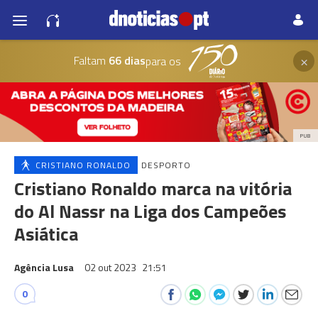
×
Faltam
66 dias
para os
PUB
CRISTIANO RONALDO
DESPORTO
Cristiano Ronaldo marca na vitória
do Al Nassr na Liga dos Campeões
Asiática
Agência Lusa
02 out 2023
21:51
0