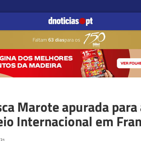
Faltam
63 dias
para os
isca Marote apurada para
io Internacional em Fra
:31