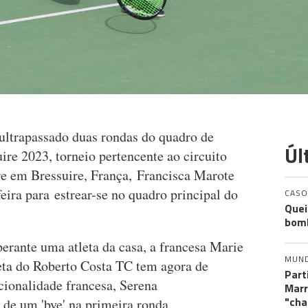
ultrapassado duas rondas do quadro de
Úl
ire 2023, torneio pertencente ao circuito
re em Bressuire, França, Francisca Marote
feira para estrear-se no quadro principal do
CASO
Quei
bomb
erante uma atleta da casa, a francesa Marie
MUN
leta do Roberto Costa TC tem agora de
Part
cionalidade francesa, Serena
Marr
"cha
 de um 'bye' na primeira ronda.