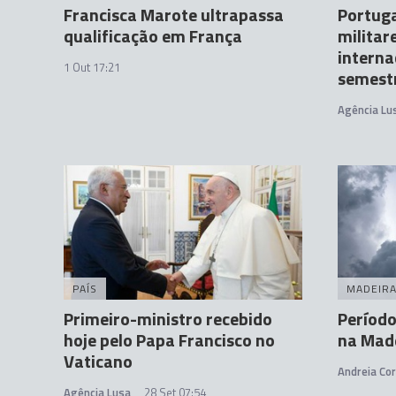
Francisca Marote ultrapassa
Portuga
qualificação em França
militar
interna
1 Out 17:21
semest
Agência Lu
PAÍS
MADEIR
Primeiro-ministro recebido
Período
hoje pelo Papa Francisco no
na Made
Vaticano
Andreia Cor
Agência Lusa
28 Set 07:54