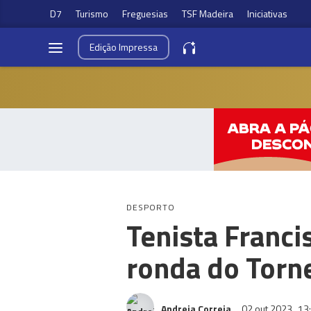
D7
Turismo
Freguesias
TSF Madeira
Iniciativas
Edição
Impressa
DESPORTO
Tenista Franc
ronda do Torne
Andreia Correia
02 out 2023
13