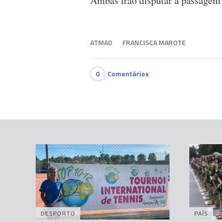
Ambas irão disputar a passagem a
ATMAD
FRANCISCA MAROTE
0
Comentários
DESPORTO
PAÍS