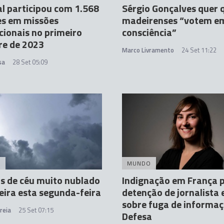
l participou com 1.568
Sérgio Gonçalves quer 
es em missões
madeirenses “votem e
cionais no primeiro
consciência”
re de 2023
Marco Livramento
24 Set 11:22
sa
28 Set 05:09
A
MUNDO
s de céu muito nublado
Indignação em França 
ira esta segunda-feira
detenção de jornalista
sobre fuga de informa
reia
25 Set 07:15
Defesa