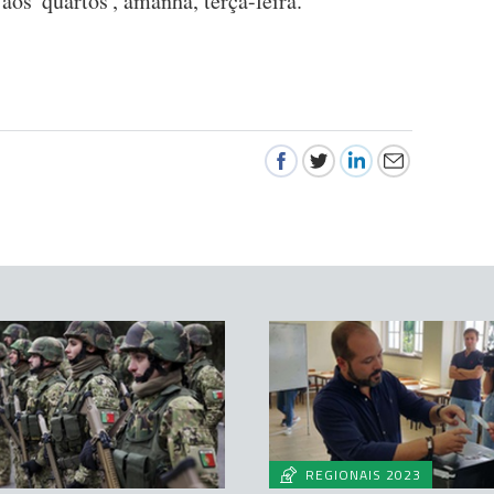
os 'quartos', amanhã, terça-feira.
REGIONAIS 2023