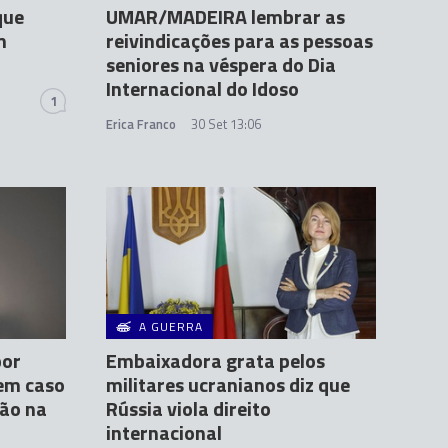
que
UMAR/MADEIRA lembrar as
m
reivindicações para as pessoas
seniores na véspera do Dia
Internacional do Idoso
1
Erica Franco
30 Set 13:06
A GUERRA
por
Embaixadora grata pelos
 em caso
militares ucranianos diz que
ção na
Rússia viola direito
internacional