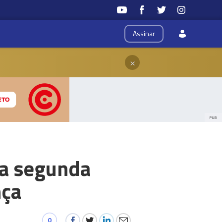
Assinar
×
PUB
 a segunda
nça
0