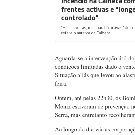
Incêndio na Calheta co
frentes activas e "long
controlado"
"Há suspeitas, mas não há provas" de ter
refere o autarca da Calheta
Aguarda-se a intervenção útil d
condições limitadas dado o vent
Situação aliás que levou ao alas
feira.
Ontem, até pelas 22h30, os Bomb
Moniz estiveram de prevenção no
Serra, mas entretanto recolheram
Ao longo do dia várias corporaçõ