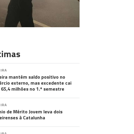
timas
IRA
ira mantém saldo positivo no
rcio externo, mas excedente cai
 65,4 milhões no 1.º semestre
IRA
io de Mérito Jovem leva dois
irenses à Catalunha
IRA