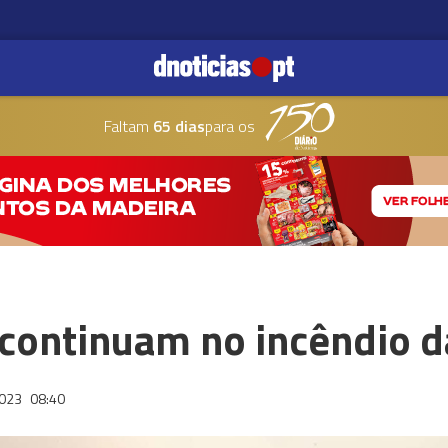
Faltam
65 dias
para os
continuam no incêndio d
2023
08:40