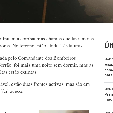
tinuam a combater as chamas que lavram nas
Úl
horas. No terreno estão ainda 12 viaturas.
tada pelo Comandante dos Bombeiros
MADE
Serrão, foi mais uma noite sem dormir, mas as
Made
comé
as estão extintas.
para
vel, estão duas frentes activas, mas são em
MADE
ifícil acesso.
Prém
made
MADE