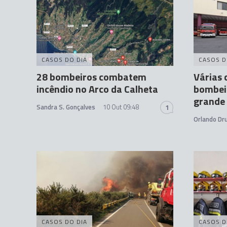
CASOS DO DIA
CASOS D
28 bombeiros combatem
Várias 
incêndio no Arco da Calheta
bombeir
grande 
Sandra S. Gonçalves
10 Out 09:48
1
Orlando D
CASOS DO DIA
CASOS D