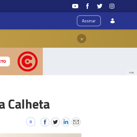
Assinar
×
PUB
a Calheta
0