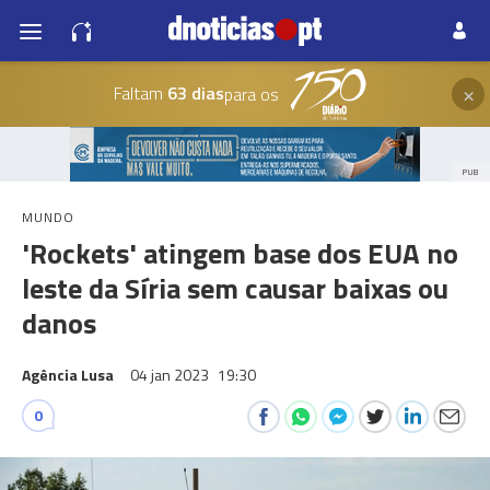
×
Faltam
63 dias
para os
PUB
MUNDO
'Rockets' atingem base dos EUA no
leste da Síria sem causar baixas ou
danos
Agência Lusa
04 jan 2023
19:30
0