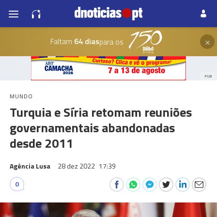
×
Faltam
64 dias
para os
PUB
MUNDO
Turquia e Síria retomam reuniões
governamentais abandonadas
desde 2011
Agência Lusa
28 dez 2022
17:39
0