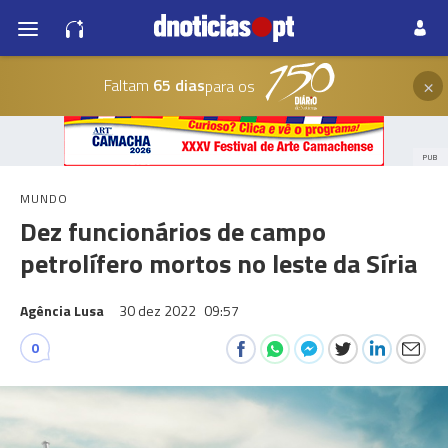
×
Faltam
65 dias
para os
PUB
MUNDO
Dez funcionários de campo
petrolífero mortos no leste da Síria
Agência Lusa
30 dez 2022
09:57
0