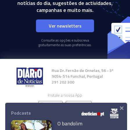
notícias do dia, sugestões de actividades,
campanhas e muito mais.
Ver newsletters
Consulte as opções e subscreva
gratuitamente as suas preferências.
Rua Dr. Fernão de Ornelas, 56 - 3º
9054-514 Funchal, Portugal
291 202 300
Instale a nossa App
×
Podcasts
O bandolim