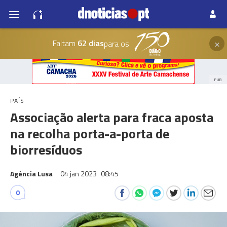
×
Faltam
62 dias
para os
PUB
PAÍS
Associação alerta para fraca aposta
na recolha porta-a-porta de
biorresíduos
Agência Lusa
04 jan 2023
08:45
0