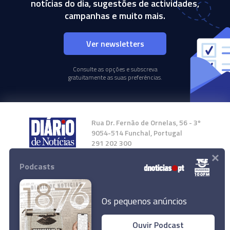
notícias do dia, sugestões de actividades,
campanhas e muito mais.
Ver newsletters
Consulte as opções e subscreva
gratuitamente as suas preferências.
Rua Dr. Fernão de Ornelas, 56 - 3º
9054-514 Funchal, Portugal
291 202 300
×
Podcasts
Instale a nossa App
Os pequenos anúncios
Ouvir Podcast