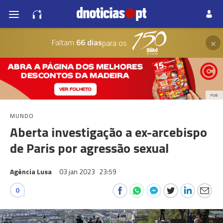
×
Faltam
66 dias
para os
PUB
MUNDO
Aberta investigação a ex-arcebispo
de Paris por agressão sexual
Agência Lusa
03 jan 2023
23:59
0