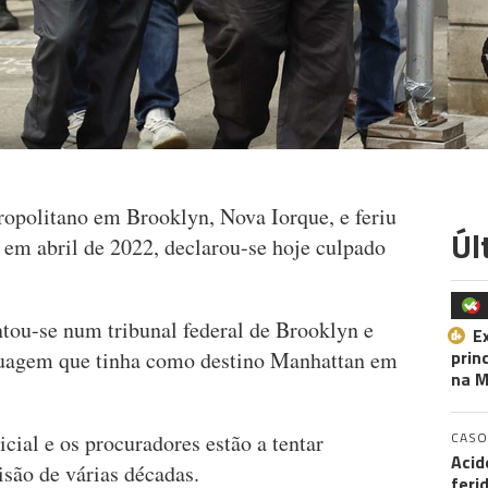
opolitano em Brooklyn, Nova Iorque, e feriu
Úl
em abril de 2022, declarou-se hoje culpado
ntou-se num tribunal federal de Brooklyn e
E
prin
ruagem que tinha como destino Manhattan em
na M
CASO
cial e os procuradores estão a tentar
Acid
são de várias décadas.
feri