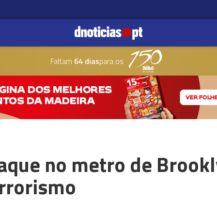
Faltam
64 dias
para os
taque no metro de Brookl
errorismo