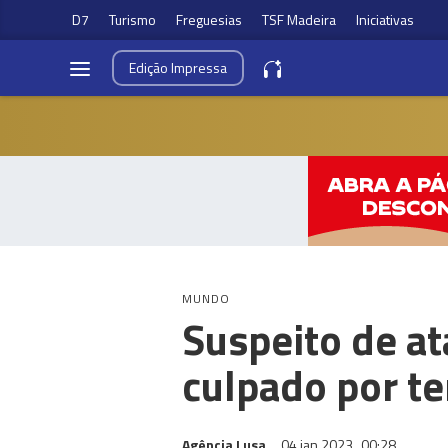
D7
Turismo
Freguesias
TSF Madeira
Iniciativas
Edição
Impressa
MUNDO
Suspeito de a
culpado por t
Agência Lusa
04 jan 2023
00:28