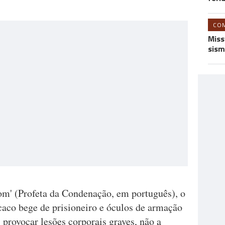
CO
Miss
sism
m' (Profeta da Condenação, em português), o
aco bege de prisioneiro e óculos de armação
 provocar lesões corporais graves, não a