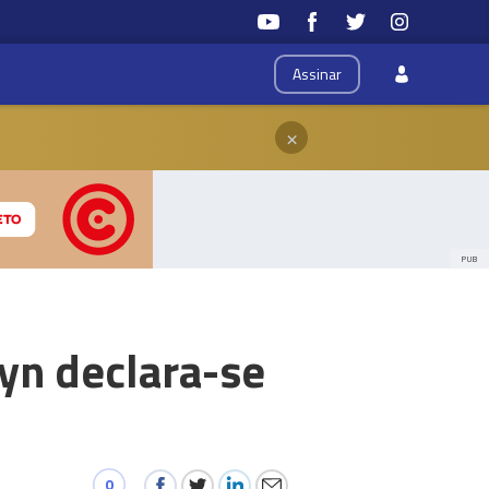
Assinar
×
PUB
yn declara-se
0