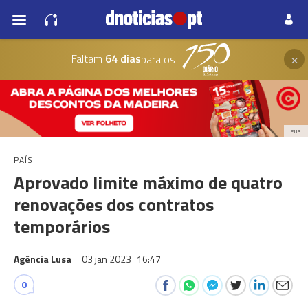
×
Faltam
64 dias
para os
PUB
PAÍS
Aprovado limite máximo de quatro
renovações dos contratos
temporários
Agência Lusa
03 jan 2023
16:47
0