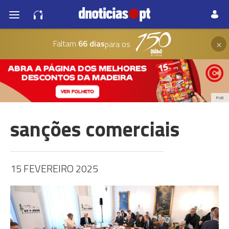
×
Faltam
66 dias
para os
PUB
sanções comerciais
15 FEVEREIRO 2025