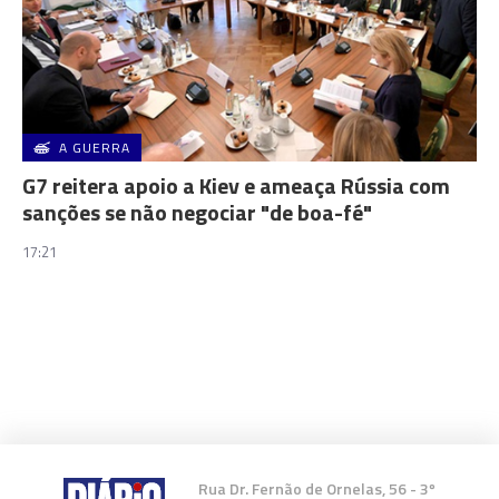
A GUERRA
G7 reitera apoio a Kiev e ameaça Rússia com
sanções se não negociar "de boa-fé"
17:21
Rua Dr. Fernão de Ornelas, 56 - 3º