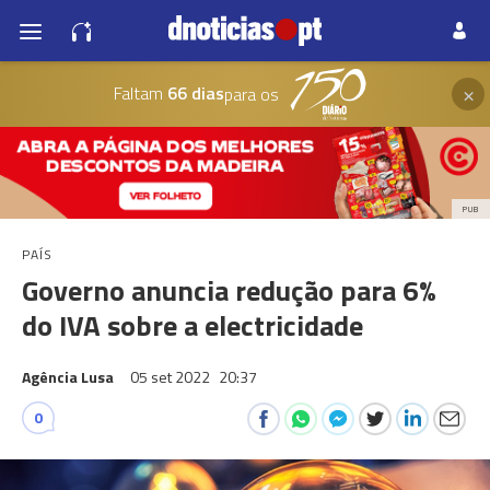
×
Faltam
66 dias
para os
PUB
PAÍS
Governo anuncia redução para 6%
do IVA sobre a electricidade
Agência Lusa
05 set 2022
20:37
0