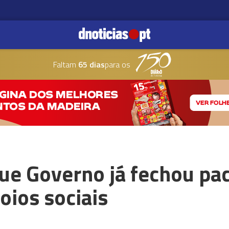
Faltam
65 dias
para os
ue Governo já fechou pa
oios sociais