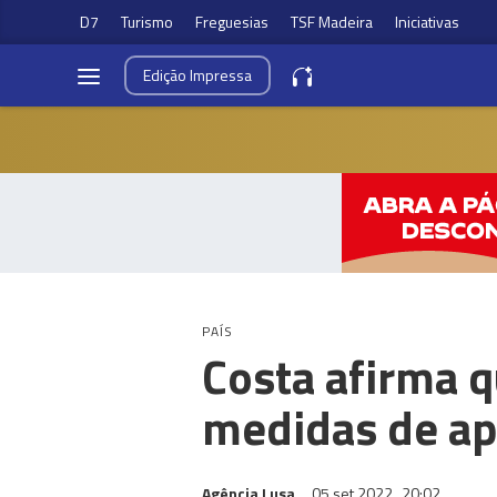
D7
Turismo
Freguesias
TSF Madeira
Iniciativas
Edição
Impressa
PAÍS
Costa afirma q
medidas de ap
Agência Lusa
05 set 2022
20:02