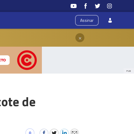
Assinar
×
PUB
cote de
0