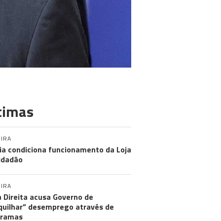
timas
IRA
ia condiciona funcionamento da Loja
idadão
IRA
 Direita acusa Governo de
uilhar” desemprego através de
gramas