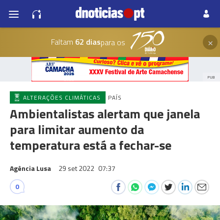
×
Faltam
62 dias
para os
PUB
ALTERAÇÕES CLIMÁTICAS
PAÍS
Ambientalistas alertam que janela
para limitar aumento da
temperatura está a fechar-se
Agência Lusa
29 set 2022
07:37
0