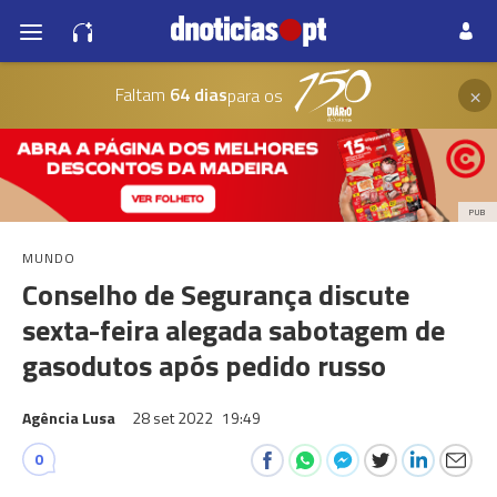
×
Faltam
64 dias
para os
PUB
MUNDO
Conselho de Segurança discute
sexta-feira alegada sabotagem de
gasodutos após pedido russo
Agência Lusa
28 set 2022
19:49
0