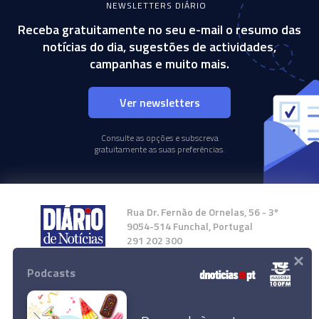
NEWSLETTERS DIÁRIO
Receba gratuitamente no seu e-mail o resumo das
notícias do dia, sugestões de actividades,
campanhas e muito mais.
Ver newsletters
Consulte as opções e subscreva
gratuitamente as suas preferências.
Rua Dr. Fernão de Ornelas, 56 - 3º
9054-514 Funchal, Portugal
291 202 300
×
Podcasts
Instale a nossa App