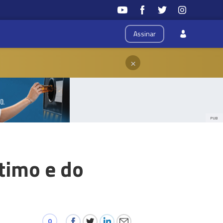
Assinar
×
PUB
timo e do
0