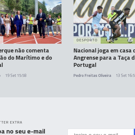
A
DESPORTO
erque não comenta
Nacional joga em casa 
ão do Marítimo e do
Angrense para a Taça d
al
Portugal
o
19 Set 15:58
Pedro Freitas Oliveira
13 Set 16:
TTER EXTRA
a no seu e-mail