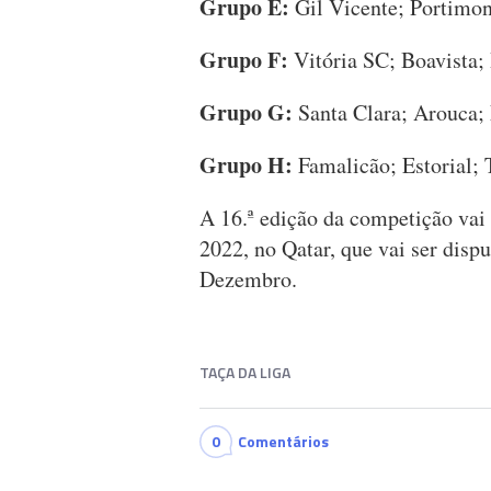
Grupo E:
Gil Vicente; Portimon
Grupo F:
Vitória SC; Boavista
Grupo G:
Santa Clara; Arouca; 
Grupo H:
Famalicão; Estorial; 
A 16.ª edição da competição vai
2022, no Qatar, que vai ser disp
Dezembro.
TAÇA DA LIGA
0
Comentários