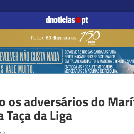
Faltam
63 dias
para os
o os adversários do Marí
a Taça da Liga
:53