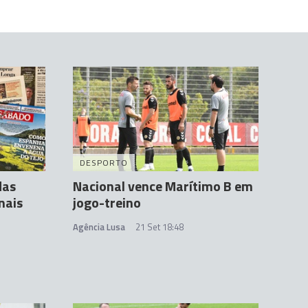
DESPORTO
das
Nacional vence Marítimo B em
nais
jogo-treino
Agência Lusa
21 Set 18:48