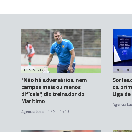
DESPORTO
DESPOR
"Não há adversários, nem
Sortead
campos mais ou menos
da prim
difíceis", diz treinador do
Liga de
Marítimo
Agência Lu
Agência Lusa
17 Set 15:10