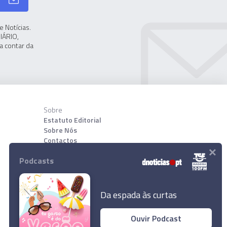
 Notícias.
IÁRIO,
a contar da
Sobre
Estatuto Editorial
Sobre Nós
Contactos
×
Podcasts
Download App
Da espada às curtas
Ouvir Podcast