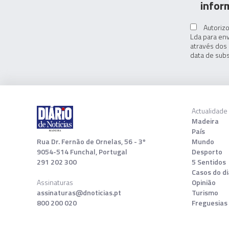
infor
Autorizo
Lda para env
através dos 
data de subs
Actualidade
Madeira
País
Rua Dr. Fernão de Ornelas, 56 - 3º
Mundo
9054-514 Funchal, Portugal
Desporto
291 202 300
5 Sentidos
Casos do di
Assinaturas
Opinião
assinaturas@dnoticias.pt
Turismo
800 200 020
Freguesias