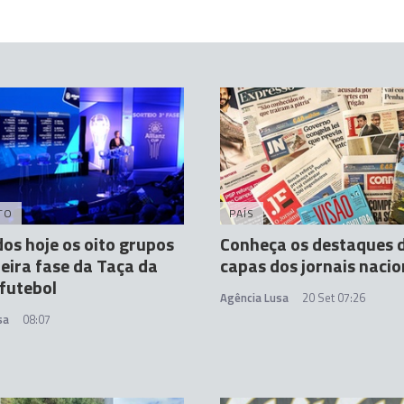
TO
PAÍS
os hoje os oito grupos
Conheça os destaques 
eira fase da Taça da
capas dos jornais nacio
 futebol
Agência Lusa
20 Set 07:26
sa
08:07