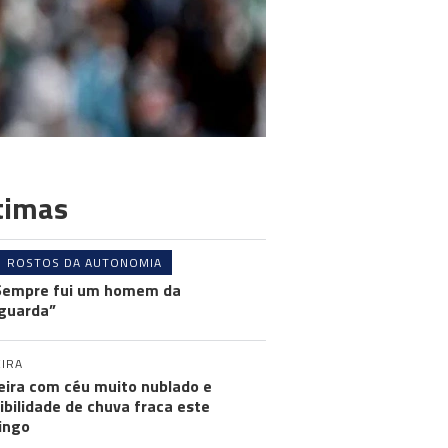
timas
ROSTOS DA AUTONOMIA
Sempre fui um homem da
guarda”
IRA
ira com céu muito nublado e
ibilidade de chuva fraca este
ingo