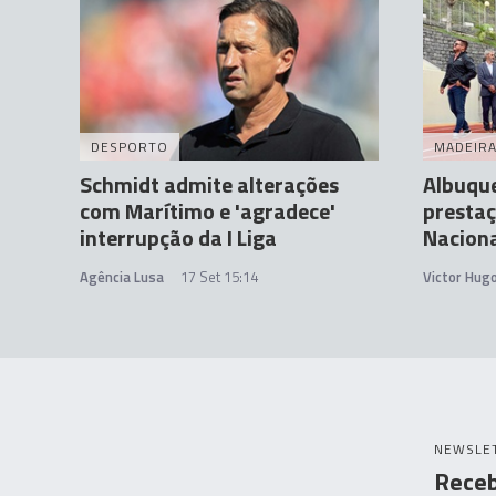
DESPORTO
MADEIR
Schmidt admite alterações
Albuqu
com Marítimo e 'agradece'
prestaç
interrupção da I Liga
Nacion
Agência Lusa
17 Set 15:14
Victor Hug
NEWSLE
Receb