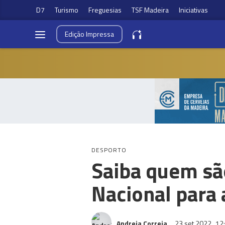
D7
Turismo
Freguesias
TSF Madeira
Iniciativas
Edição
Impressa
DESPORTO
Saiba quem sã
Nacional para 
Andreia Correia
23 set 2022
12