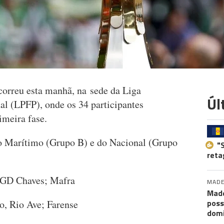
correu esta manhã, na sede da Liga
Úl
al (LPFP), onde os 34 participantes
imeira fase.
do Marítimo (Grupo B) e do Nacional (Grupo
"
reta
 GD Chaves; Mafra
MADE
Made
poss
o, Rio Ave; Farense
dom