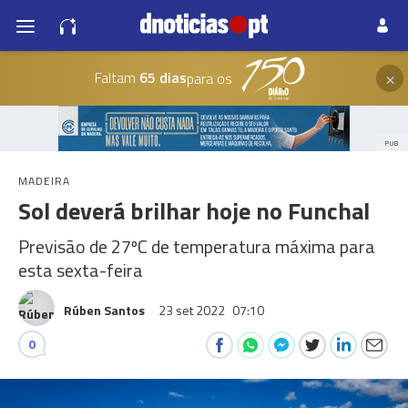
×
Faltam
65 dias
para os
PUB
MADEIRA
Sol deverá brilhar hoje no Funchal
Previsão de 27ºC de temperatura máxima para
esta sexta-feira
Rúben Santos
23 set 2022
07:10
0