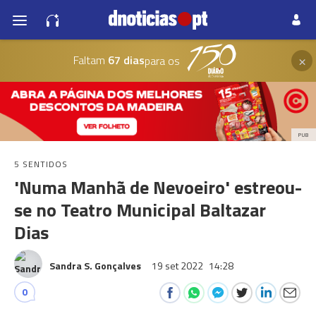
×
Faltam
67 dias
para os
PUB
5 SENTIDOS
'Numa Manhã de Nevoeiro' estreou-
se no Teatro Municipal Baltazar
Dias
Sandra S. Gonçalves
19 set 2022
14:28
0