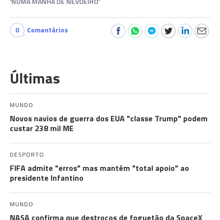
'NUMA MANHÃ DE NEVOEIRO'
0
Comentários
Últimas
MUNDO
Novos navios de guerra dos EUA "classe Trump" podem
custar 238 mil ME
DESPORTO
FIFA admite "erros" mas mantém "total apoio" ao
presidente Infantino
MUNDO
NASA confirma que destroços de foguetão da SpaceX