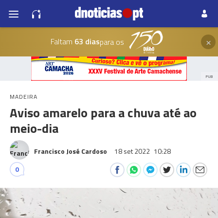
×
Faltam
63 dias
para os
PUB
MADEIRA
Aviso amarelo para a chuva até ao
meio-dia
Francisco José Cardoso
18 set 2022
10:28
0