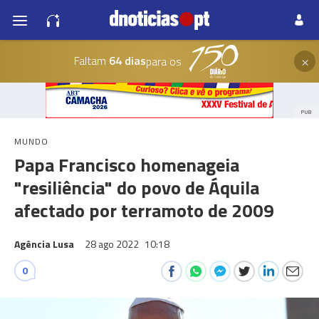
×
Faltam
64 dias
para os
PUB
MUNDO
Papa Francisco homenageia
"resiliência" do povo de Áquila
afectado por terramoto de 2009
Agência Lusa
28 ago 2022
10:18
0