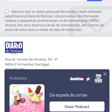
Autorizo que os dados pessoais fornecidos sejam utilizados
pela Empresa Diário de Notícias. Lda para envio de informação
relativa a campanhas promocionais ou de marketing do DIÁRIO,
através dos seus diversos canais de comunicação, até o termo do
prazo de cinco anos a contar da data de subscrição.
Rua Dr. Fernão de Ornelas, 56 - 3º
9054-514 Funchal, Portugal
291 202 300
×
Podcasts
Download App
Da espada às curtas
Ouvir Podcast
Papa Francisco deplora "loucura" da guerra e