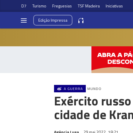
D7
Turismo
Freguesias
TSF Madeira
Iniciativas
Edição
Impressa
A GUERRA
MUNDO
Exército russ
cidade de Kra
Agência Lusa
29 mai 2022
18:21