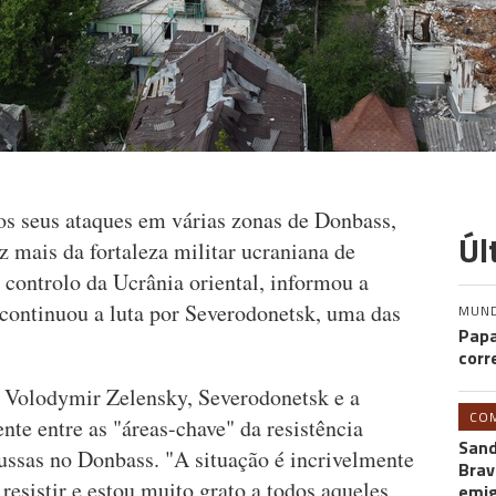
 os seus ataques em várias zonas de Donbass,
Úl
z mais da fortaleza militar ucraniana de
 controlo da Ucrânia oriental, informou a
ontinuou a luta por Severodonetsk, uma das
MUN
Papa
corr
 Volodymir Zelensky, Severodonetsk e a
CO
nte entre as "áreas-chave" da resistência
Sand
ussas no Donbass. "A situação é incrivelmente
Brav
 resistir e estou muito grato a todos aqueles
emi