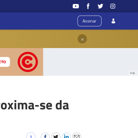
Assinar
×
PUB
roxima-se da
1