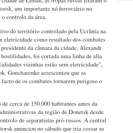
 cidade de Liman, as tropas russas fixaram o
torsk, um importante nó ferroviário no
o controlo da área.
ivo do território controlado pela Ucrânia na
em eletricidade como resultado dos combates
o presidente da câmara da cidade, Alexandr
ostilidades, foi cortada uma linha de alta
calidades vizinhas estão sem eletricidade",
ok. Goncharenko acrescentou que as
 facto de os combates tornarem perigoso o
de cerca de 150.000 habitantes antes da
s administrativas da região de Donetsk desde
controlo de separatistas pró-russos. A central
torsk anunciou no sábado que iria cessar as