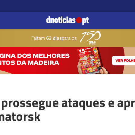
Faltam
63 dias
para os
o prossegue ataques e ap
matorsk