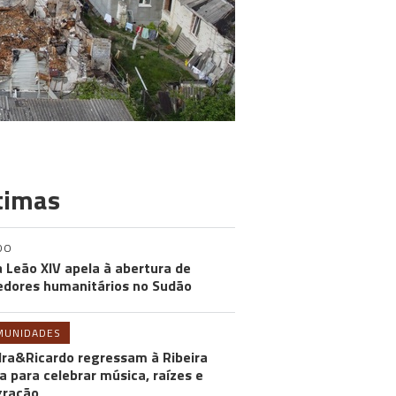
timas
DO
 Leão XIV apela à abertura de
edores humanitários no Sudão
MUNIDADES
ra&Ricardo regressam à Ribeira
a para celebrar música, raízes e
gração