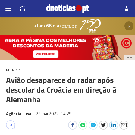
×
Faltam
66 dias
para os
PUB
MUNDO
Avião desaparece do radar após
descolar da Croácia em direção à
Alemanha
Agência Lusa
29 mai 2022
14:29
0