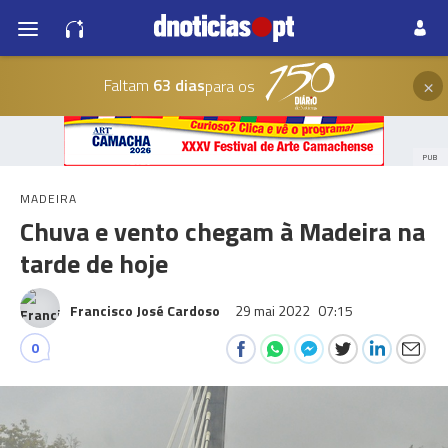
×
Faltam
63 dias
para os
PUB
MADEIRA
Chuva e vento chegam à Madeira na
tarde de hoje
Francisco José Cardoso
29 mai 2022
07:15
0