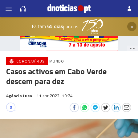
×
Faltam
65 dias
para os
PUB
CORONAVÍRUS
MUNDO
Casos activos em Cabo Verde
descem para dez
Agência Lusa
11 abr 2022
19:24
0